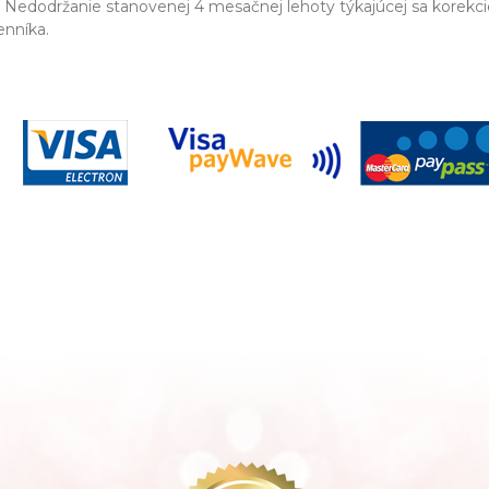
. Nedodržanie stanovenej 4 mesačnej lehoty týkajúcej sa korekc
enníka.