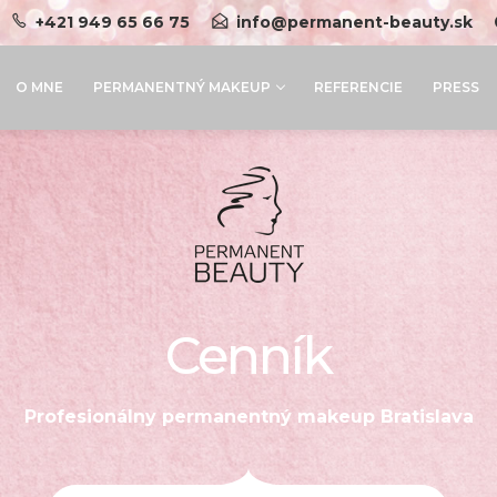
+421 949 65 66 75
info@permanent-beauty.sk
O MNE
PERMANENTNÝ MAKEUP
REFERENCIE
PRESS
Cenník
Profesionálny permanentný makeup Bratislava