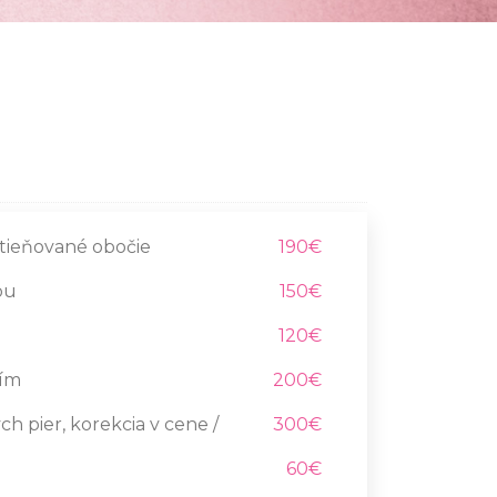
tieňované obočie
190€
ou
150€
120€
ním
200€
h pier, korekcia v cene /
300€
60€