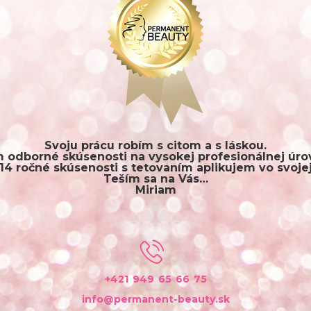
Svoju prácu robím s citom a s láskou.
 odborné skúsenosti na vysokej profesionálnej úrov
14 ročné skúsenosti s tetovaním aplikujem vo svojej
Teším sa na Vás…
Miriam
+421 949 65 66 75
info@permanent-beauty.sk