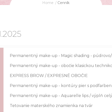
Home
Cenník
1.2025
Permanentný make-up - Magic shading - púdrovo/
Permanentný make-up - obočie klasickou technik
EXPRESS BROW / EXPRESNÉ OBOČIE
Permanentný make-up - kontúry pier s podfarbe
Permanentný make-up - Aquarelle lips / výplň celýc
Tetovanie materského znamienka na tvár